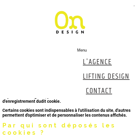
Politique Cookies
Lors de la consultation du site, des cookies sont déposés sur votre
ordinateur, votre tablette ou votre smartphone.
Cette page vous permet de mieux comprendre comment fonctionnen
les cookies et comment utiliser les outils actuels afin de les
paramétrer.
Menu
L'AGENCE
Qu'est-ce qu'un cookie ?
LIFTING DESIGN
Un cookie est un petit fichier texte qui peut être placé sur votre
terminal à l'occasion de la consultation d'un site internet.
CONTACT
Un fichier cookie permet à son émetteur d'identifier le terminal dans
lequel il est enregistré, pendant la durée de validité ou
d'enregistrement dudit cookie.
Certains cookies sont indispensables à l'utilisation du site, d'autres
permettent d'optimiser et de personnaliser les contenus affichés.
Par qui sont déposés les
cookies ?